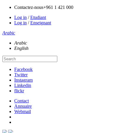
Contactez-nous
+961 1 421 000
Log in
/
Etudiant
Log in
/
Enseignant
Arabic
Arabic
English
Facebook
Twitter
Instagram
Linkedin
flickr
Contact
Annuaire
Webmail