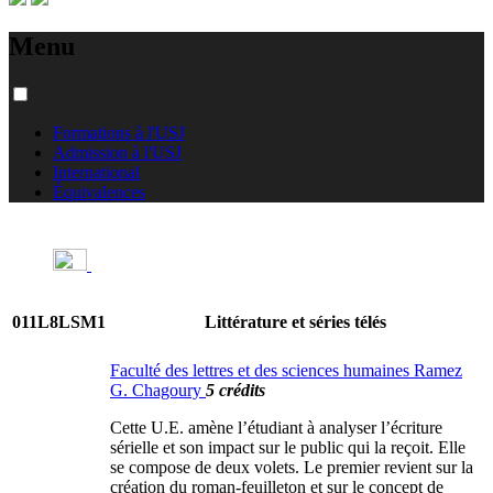
Menu
Formations à l'USJ
Admission à l'USJ
International
Équivalences
011L8LSM1
Littérature et séries télés
Faculté des lettres et des sciences humaines Ramez
G. Chagoury
5 crédits
Cette U.E. amène l’étudiant à analyser l’écriture
sérielle et son impact sur le public qui la reçoit. Elle
se compose de deux volets. Le premier revient sur la
création du roman-feuilleton et sur le concept de