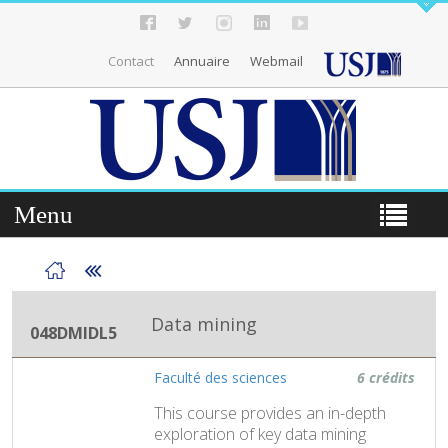
Contact
Annuaire
Webmail
Menu
Data mining
048DMIDL5
Faculté des sciences
6 crédits
This course provides an in-depth
exploration of key data mining