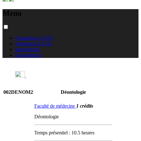
Menu
Formations à l'USJ
Admission à l'USJ
International
Équivalences
002DENOM2
Déontologie
Faculté de médecine
1 crédits
Déontologie
Temps présentiel : 10.5 heures