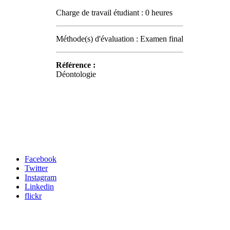
Charge de travail étudiant : 0 heures
Méthode(s) d'évaluation : Examen final
Référence :
Déontologie
Carrefour des médias sociaux
Facebook
Twitter
Instagram
Linkedin
flickr
Newsletter / USJ Culture