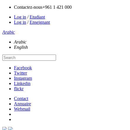
Contactez-nous
+961 1 421 000
Log in
/
Etudiant
Log in
/
Enseignant
Arabic
Arabic
English
Facebook
Twitter
Instagram
Linkedin
flickr
Contact
Annuaire
Webmail