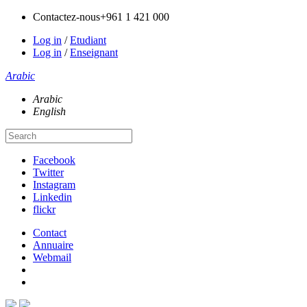
Contactez-nous
+961 1 421 000
Log in
/
Etudiant
Log in
/
Enseignant
Arabic
Arabic
English
Facebook
Twitter
Instagram
Linkedin
flickr
Contact
Annuaire
Webmail