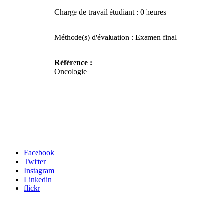
Charge de travail étudiant : 0 heures
Méthode(s) d'évaluation : Examen final
Référence :
Oncologie
Carrefour des médias sociaux
Facebook
Twitter
Instagram
Linkedin
flickr
Newsletter / USJ Culture