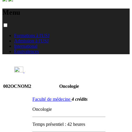
Menu
Formations à l'USJ
Admission à l'USJ
International
Équivalences
002OCNOM2
Oncologie
Faculté de médecine
4 crédits
Oncologie
Temps présentiel : 42 heures