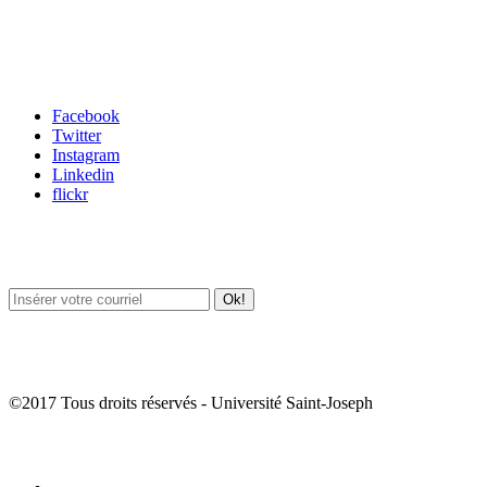
Carrefour des médias sociaux
Facebook
Twitter
Instagram
Linkedin
flickr
Newsletter / USJ Culture
Newsletter / USJ Nouvelles
©2017 Tous droits réservés - Université Saint-Joseph
Album Photos