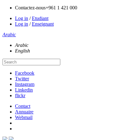
Contactez-nous
+961 1 421 000
Log in
/
Etudiant
Log in
/
Enseignant
Arabic
Arabic
English
Facebook
Twitter
Instagram
Linkedin
flickr
Contact
Annuaire
Webmail