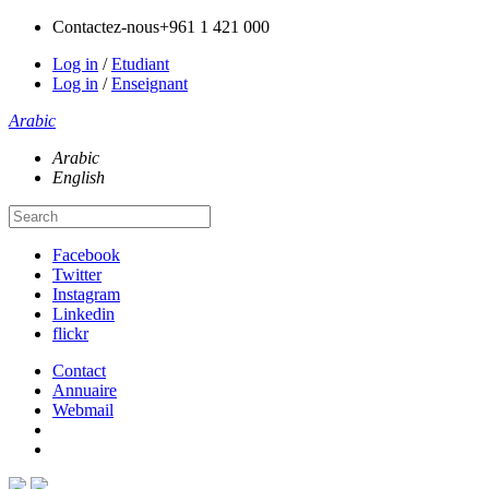
Contactez-nous
+961 1 421 000
Log in
/
Etudiant
Log in
/
Enseignant
Arabic
Arabic
English
Facebook
Twitter
Instagram
Linkedin
flickr
Contact
Annuaire
Webmail