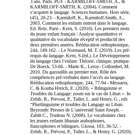
3 ans. Paris. PUF - KARMILOFF-SMITH, A., &
KARMILOFF-SMITH, K. (2004). Comment
s’acquiert le langage. Sciences humaines. Hors série,
(45), 20-23. - Karmiloff, K., Karmiloff-Smith, A.,
2003. Comment les enfants entrent dans le langage.
Ed. Retz. Paris - Kern, S. (2010). Les premiers mots
du jeune enfant français : Analyse quantitative et
qualitative du vocabulaire réceptif et productif des
deux premières années. Rééducation orthophonique,
244, 149-162. - Le Normand, M. T. (2019). Les pré-
requis du langage. Kern, S.(éd.). Le Développement
du langage chez l’enfant: Théorie, clinique, pratique.
De Boeck, 53-66. - Marte K., Leroy- Collombel, M.
2010. Du gazouillis au premier mot. Rôle des
compétences pré-verbales dans l’accès au langage.
Rééducation orthophonique, 244, 77-94 - Messarra,
C. & Kouba Hreich, E. (2020). « Bilinguisme et
Troubles du Langage: zoom sur le cas du Liban ». In
Zebib, R., Prevost, P., Tuller, L. and Henry, G., eds
“Plurilinguisme et troubles du Langage au Liban.
Beyrouth: Presses de L’université Saint Joseph. -
Zablit C., Trudeau N. (2008). Le vocabulaire chez
les jeunes enfants libanais arabophones,
francophones et bilingues. Glossa, 103, 36-52. -
Zebib, R., Prévost, P., Tuller, L., & Henry, G. (2020).