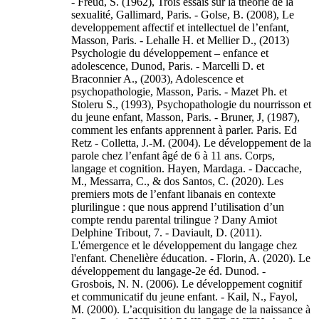
- Freud, S. (1962), Trois essais sur la théorie de la
sexualité, Gallimard, Paris. - Golse, B. (2008), Le
developpement affectif et intellectuel de l’enfant,
Masson, Paris. - Lehalle H. et Mellier D., (2013)
Psychologie du développement – enfance et
adolescence, Dunod, Paris. - Marcelli D. et
Braconnier A., (2003), Adolescence et
psychopathologie, Masson, Paris. - Mazet Ph. et
Stoleru S., (1993), Psychopathologie du nourrisson et
du jeune enfant, Masson, Paris. - Bruner, J, (1987),
comment les enfants apprennent à parler. Paris. Ed
Retz - Colletta, J.-M. (2004). Le développement de la
parole chez l’enfant âgé de 6 à 11 ans. Corps,
langage et cognition. Hayen, Mardaga. - Daccache,
M., Messarra, C., & dos Santos, C. (2020). Les
premiers mots de l’enfant libanais en contexte
plurilingue : que nous apprend l’utilisation d’un
compte rendu parental trilingue ? Dany Amiot
Delphine Tribout, 7. - Daviault, D. (2011).
L'émergence et le développement du langage chez
l'enfant. Chenelière éducation. - Florin, A. (2020). Le
développement du langage-2e éd. Dunod. -
Grosbois, N. N. (2006). Le développement cognitif
et communicatif du jeune enfant. - Kail, N., Fayol,
M. (2000). L’acquisition du langage de la naissance à