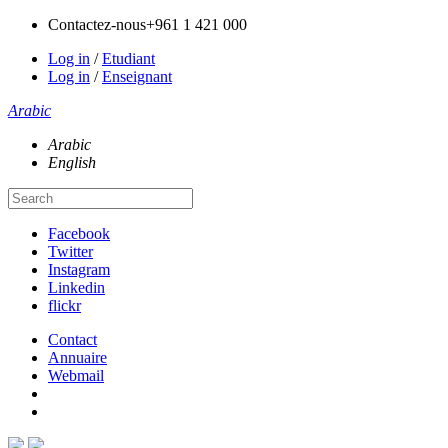
Contactez-nous
+961 1 421 000
Log in
/
Etudiant
Log in
/
Enseignant
Arabic
Arabic
English
Facebook
Twitter
Instagram
Linkedin
flickr
Contact
Annuaire
Webmail