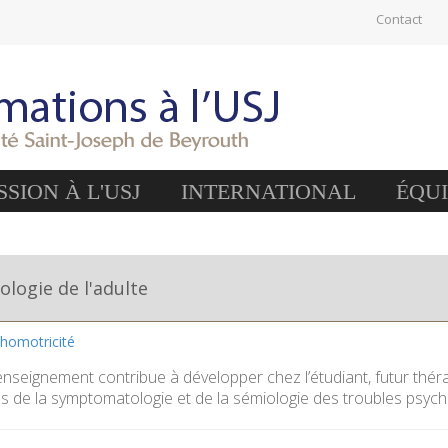
Contact
SION À L'USJ
INTERNATIONAL
ÉQU
logie de l'adulte
chomotricité
’enseignement contribue à développer chez l’étudiant, futur thé
 de la symptomatologie et de la sémiologie des troubles psychi