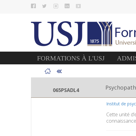
FORMATIONS À L'USJ
ADMIS
Psychopatho
065PSADL4
Institut de psy
Cette unité d
connaissances