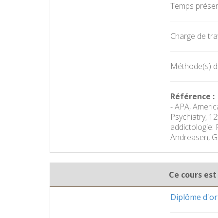
Temps présent
Charge de trav
Méthode(s) d'é
Référence :
- APA, Americ
Psychiatry, 12
addictologie: 
Andreasen, Gu
Ce cours est
Diplôme d'o