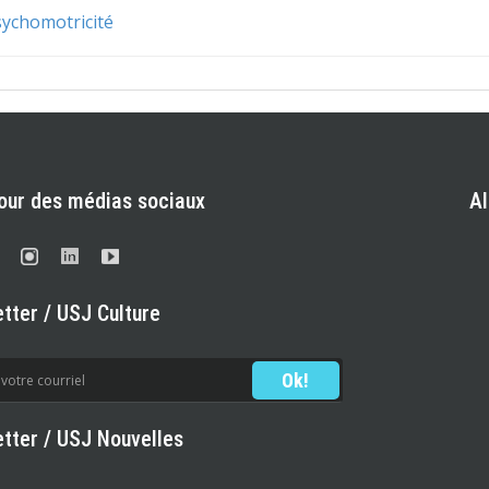
sychomotricité
our des médias sociaux
A
tter / USJ Culture
tter / USJ Nouvelles