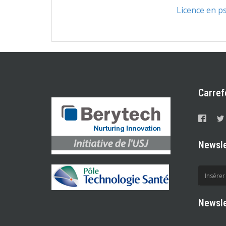
Licence en p
Carref
Newsle
Newsle