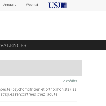
Annuaire
Webmail
IVALENCES
2 crédits
rapeute (psychomotricien et orthophoniste) les
atriques rencontrées chez l’adulte.