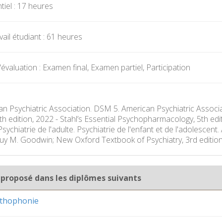
iel : 17 heures
ail étudiant : 61 heures
valuation : Examen final, Examen partiel, Participation
an Psychiatric Association. DSM 5. American Psychiatric Associa
th edition, 2022 - Stahl’s Essential Psychopharmacology, 5th edi
Psychiatrie de l'adulte. Psychiatrie de l'enfant et de l'adolescen
y M. Goodwin; New Oxford Textbook of Psychiatry, 3rd editio
 proposé dans les diplômes suivants
rthophonie