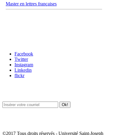
Master en lettres françaises
Carrefour des médias sociaux
Facebook
Twitter
Instagram
Linkedin
flickr
Newsletter / USJ Culture
Newsletter / USJ Nouvelles
©2017 Tous droits réservés - Université Saint-Joseph