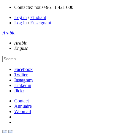
Contactez-nous
+961 1 421 000
Log in
/
Etudiant
Log in
/
Enseignant
Arabic
Arabic
English
Facebook
Twitter
Instagram
Linkedin
flickr
Contact
Annuaire
Webmail