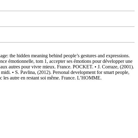
ge: the hidden meaning behind people’s gestures and expressions.
nce émotionnelle, tom 1, accepter ses émotions pour développer une
on aux autres pour vivre mieux. France. POCKET. • J. Corraze, (2001).
midi. • S. Pavlina, (2012). Personal development for smart people,
avec les autre en restant soi même. France. L’HOMME.