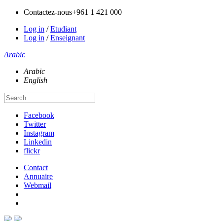
Contactez-nous
+961 1 421 000
Log in
/
Etudiant
Log in
/
Enseignant
Arabic
Arabic
English
Facebook
Twitter
Instagram
Linkedin
flickr
Contact
Annuaire
Webmail