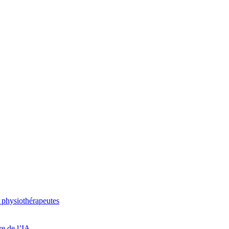
 physiothérapeutes
re de l’IA