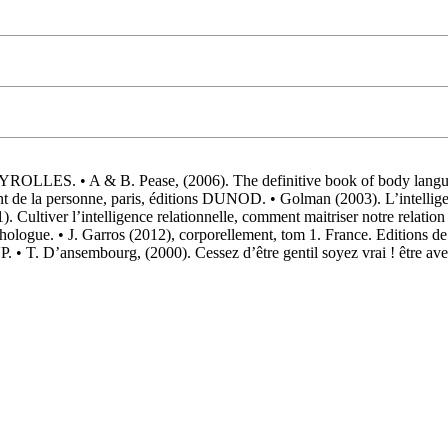
 EYROLLES. • A & B. Pease, (2006). The definitive book of body langua
t de la personne, paris, éditions DUNOD. • Golman (2003). L’intellige
. Cultiver l’intelligence relationnelle, comment maitriser notre relati
ologue. • J. Garros (2012), corporellement, tom 1. France. Editions de 
IVP. • T. D’ansembourg, (2000). Cessez d’être gentil soyez vrai ! être 