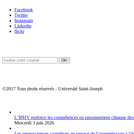
Facebook
Twitter
Instagram
Linkedin
flickr
Newsletter / USJ Culture
Newsletter / USJ Nouvelles
©2017 Tous droits réservés - Université Saint-Joseph
Album Photos
L’IPHY renforce les compétences en raisonnement clinique des
Mercredi 3 juin 2026
Les neurosciences cognitives au service de l’apprentissage à l’è