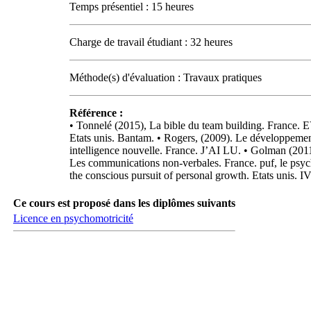
Temps présentiel : 15 heures
Charge de travail étudiant : 32 heures
Méthode(s) d'évaluation : Travaux pratiques
Référence :
• Tonnelé (2015), La bible du team building. France.
Etats unis. Bantam. • Rogers, (2009). Le développemen
intelligence nouvelle. France. J’AI LU. • Golman (2011)
Les communications non-verbales. France. puf, le psych
the conscious pursuit of personal growth. Etats unis. 
Ce cours est proposé dans les diplômes suivants
Licence en psychomotricité
Carrefour des médias sociaux