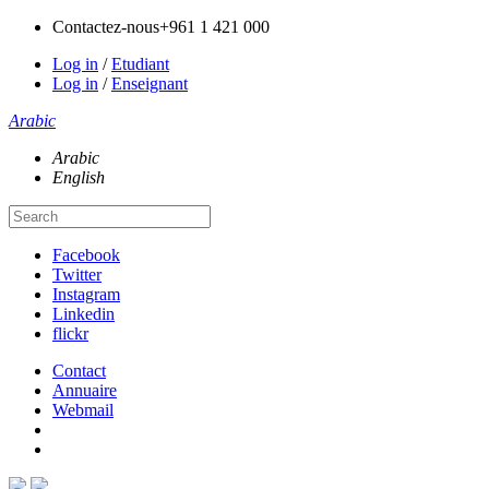
Contactez-nous
+961 1 421 000
Log in
/
Etudiant
Log in
/
Enseignant
Arabic
Arabic
English
Facebook
Twitter
Instagram
Linkedin
flickr
Contact
Annuaire
Webmail