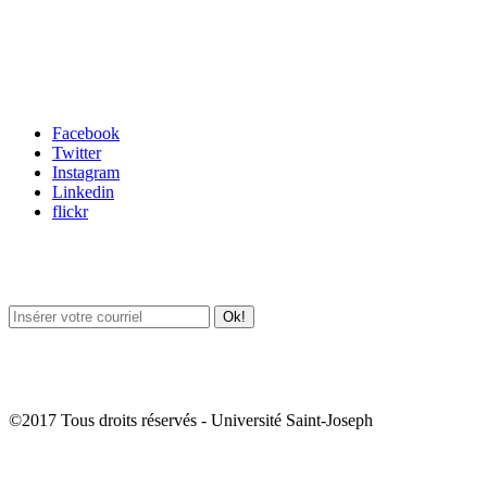
Carrefour des médias sociaux
Facebook
Twitter
Instagram
Linkedin
flickr
Newsletter / USJ Culture
Newsletter / USJ Nouvelles
©2017 Tous droits réservés - Université Saint-Joseph
Album Photos