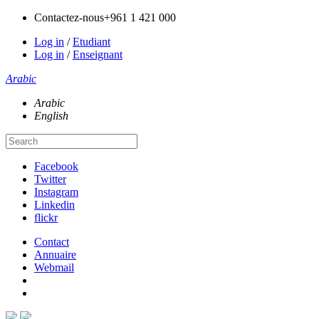
Contactez-nous
+961 1 421 000
Log in
/
Etudiant
Log in
/
Enseignant
Arabic
Arabic
English
Facebook
Twitter
Instagram
Linkedin
flickr
Contact
Annuaire
Webmail