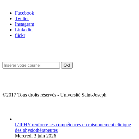
Carrefour des médias sociaux
Facebook
Twitter
Instagram
Linkedin
flickr
Newsletter / USJ Culture
Newsletter / USJ Nouvelles
©2017 Tous droits réservés - Université Saint-Joseph
Album Photos
L’IPHY renforce les compétences en raisonnement clinique
des physiothérapeutes
Mercredi 3 juin 2026