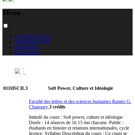
Menu
Formations à l'USJ
Admission à l'USJ
International
Équivalences
011HSCIL3
Soft Power, Culture et Idéologie
Faculté des lettres et des sciences humaines Ramez G.
Chagoury
3 crédits
Intitulé du cours : Soft power, culture et idéologie
Durée : 14 séances de 1h 15 mn chacune. Public :
étudiants en histoire et relations internationales, cycle
licence. Syllabus Description du cours : Ce cours se