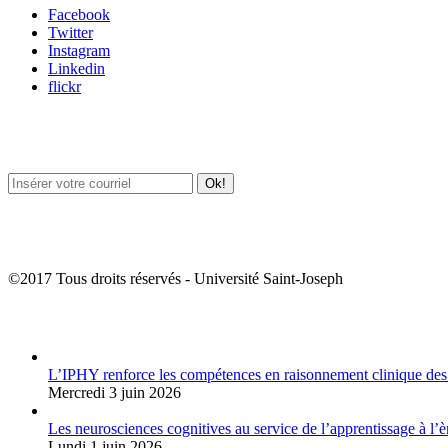
Facebook
Twitter
Instagram
Linkedin
flickr
Newsletter / USJ Culture
Newsletter / USJ Nouvelles
©2017 Tous droits réservés - Université Saint-Joseph
Album Photos
L’IPHY renforce les compétences en raisonnement clinique des
Mercredi 3 juin 2026
Les neurosciences cognitives au service de l’apprentissage à l’è
Lundi 1 juin 2026