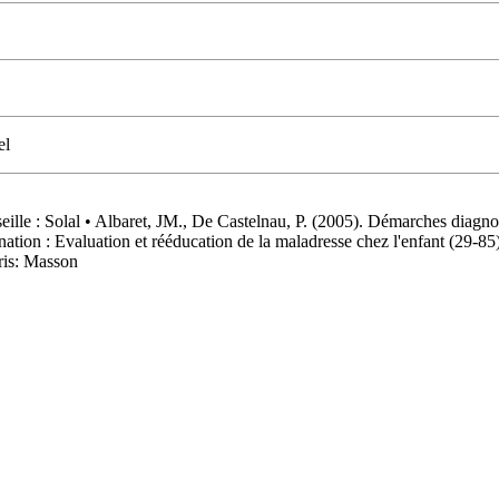
el
ille : Solal • Albaret, JM., De Castelnau, P. (2005). Démarches diagnos
dination : Evaluation et rééducation de la maladresse chez l'enfant (29-
ris: Masson