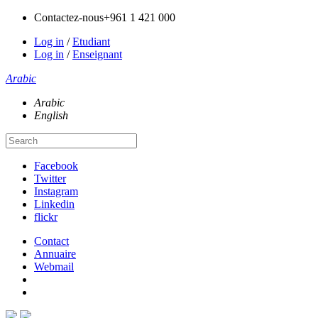
Contactez-nous
+961 1 421 000
Log in
/
Etudiant
Log in
/
Enseignant
Arabic
Arabic
English
Facebook
Twitter
Instagram
Linkedin
flickr
Contact
Annuaire
Webmail