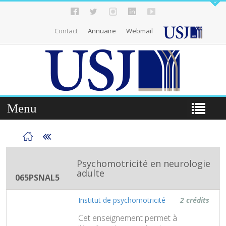
Contact
Annuaire
Webmail
Menu
Psychomotricité en neurologie
adulte
065PSNAL5
Institut de psychomotricité
2 crédits
Cet enseignement permet à