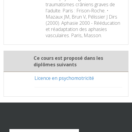
traumatismes crâniens graves de
l'adulte. Paris : Frison-Roche. •
Mazaux JM, Brun V, Pélissier J Dirs
(2000). Aphasie 2000 - Rééducation
et réadaptation des aphasies
vasculaires. Paris, Masson.
Ce cours est proposé dans les
diplômes suivants
Licence en psychomotricité