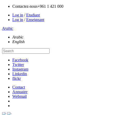
Contactez-nous
+961 1 421 000
Log in
/
Etudiant
Log in
/
Enseignant
Arabic
Arabic
English
Facebook
Twitter
Instagram
Linkedin
flickr
Contact
Annuaire
Webmail