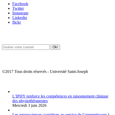
Facebook
Twitter
Instagram
Linkedin
flickr
Newsletter / USJ Culture
Newsletter / USJ Nouvelles
©2017 Tous droits réservés - Université Saint-Joseph
Album Photos
L’IPHY renforce les compétences en raisonnement clinique
des physiothérapeutes
Mercredi 3 juin 2026
Les neurosciences cognitives au service de l’apprentissage à