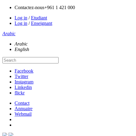
Contactez-nous
+961 1 421 000
Log in
/
Etudiant
Log in
/
Enseignant
Arabic
Arabic
English
Facebook
Twitter
Instagram
Linkedin
flickr
Contact
Annuaire
Webmail