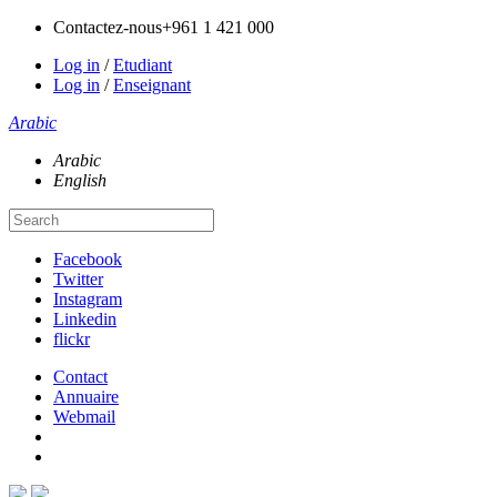
Contactez-nous
+961 1 421 000
Log in
/
Etudiant
Log in
/
Enseignant
Arabic
Arabic
English
Facebook
Twitter
Instagram
Linkedin
flickr
Contact
Annuaire
Webmail