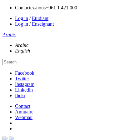
Contactez-nous
+961 1 421 000
Log in
/
Etudiant
Log in
/
Enseignant
Arabic
Arabic
English
Facebook
Twitter
Instagram
Linkedin
flickr
Contact
Annuaire
Webmail