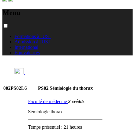
Menu
Formations à l'USJ
Admission à l'USJ
International
Équivalences
002PS02L6
PS02 Sémiologie du thorax
Faculté de médecine
2 crédits
Sémiologie thorax
Temps présentiel : 21 heures