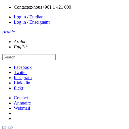
Contactez-nous
+961 1 421 000
Log in
/
Etudiant
Log in
/
Enseignant
Arabic
Arabic
English
Facebook
Twitter
Instagram
Linkedin
flickr
Contact
Annuaire
Webmail