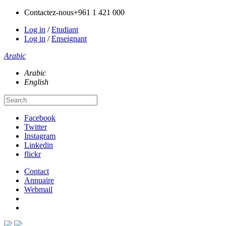
Contactez-nous
+961 1 421 000
Log in
/
Etudiant
Log in
/
Enseignant
Arabic
Arabic
English
Facebook
Twitter
Instagram
Linkedin
flickr
Contact
Annuaire
Webmail