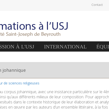
Contact
SION À L'USJ
INTERNATIONAL
ÉQU
n johannique
eur de sciences religieuses
au corpus johannique, avec une insistance particulière sur le 4è
nsi qu’aux différents milieux de leur composition. Pour approc
resitués dans le contexte historique de leur élaboration et anal
ises en œuvre par les auteurs d’un ensemble littéraire, à la fo