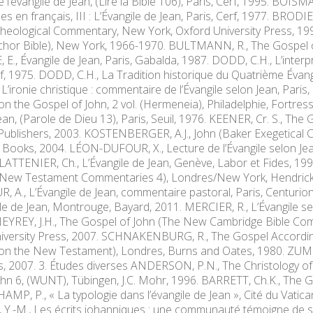
e l’évangile de Jean, (Lire la Bible 106), Paris, Cerf, 1995. BO
es en français, III : L’Évangile de Jean, Paris, Cerf, 1977. BRODI
Theological Commentary, New York, Oxford University Press, 19
chor Bible), New York, 1966-1970. BULTMANN, R., The Gospel of
., Évangile de Jean, Paris, Gabalda, 1987. DODD, C.H., L’interpr
rf, 1975. DODD, C.H., La Tradition historique du Quatrième Évangil
L’ironie christique : commentaire de l’Évangile selon Jean, Pari
 the Gospel of John, 2 vol. (Hermeneia), Philadelphie, Fortres
Jean, (Parole de Dieu 13), Paris, Seuil, 1976. KEENER, Cr. S., Th
Publishers, 2003. KOSTENBERGER, A.J., John (Baker Exegetica
 Books, 2004. LÉON-DUFOUR, X., Lecture de l’Évangile selon Jean,
LATTENIER, Ch., L’Évangile de Jean, Genève, Labor et Fides, 19
’s New Testament Commentaries 4), Londres/New York, Hendrick
A., L’Évangile de Jean, commentaire pastoral, Paris, Centuri
ile de Jean, Montrouge, Bayard, 2011. MERCIER, R., L’Évangile se
 NEYREY, J.H., The Gospel of John (The New Cambridge Bible 
versity Press, 2007. SCHNAKENBURG, R., The Gospel According 
 the New Testament), Londres, Burns and Oates, 1980. ZUMSTEI
s, 2007. 3. Études diverses ANDERSON, P.N., The Christology of t
John 6, (WUNT), Tübingen, J.C. Mohr, 1996. BARRETT, Ch.K., The 
P, P., « La typologie dans l’évangile de Jean », Cité du Vatican,
-M., Les écrits johanniques : une communauté témoigne de sa fo