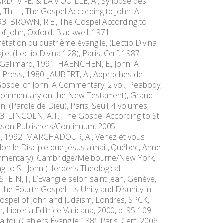
ISMARD, M.-É. & LAMOUILLE, A., Synopse des
E, Th. L., The Gospel According to John. A
93. BROWN, R.E., The Gospel According to
 John, Oxford, Blackwell, 1971.
étation du quatrième évangile, (Lectio Divina
e, (Lectio Divina 128), Paris, Cerf, 1987.
s, Gallimard, 1991. HAENCHEN, E., John. A
s Press, 1980. JAUBERT, A., Approches de
e Gospel of John. A Commentary, 2 vol., Peabody,
l Commentary on the New Testament), Grand
 (Parole de Dieu), Paris, Seuil, 4 volumes,
93. LINCOLN, A.T., The Gospel According to St
son Publishers/Continuum, 2005.
on, 1992. MARCHADOUR, A., Venez et vous
lon le Disciple que Jésus aimait, Québec, Anne
Commentary), Cambridge/Melbourne/New York,
to St. John (Herder’s Theological
N, J., L’Évangile selon saint Jean, Genève,
he Fourth Gospel. Its Unity and Disunity in
Gospel of John and Judaism, Londres, SPCK,
 Libreria Editrice Vaticana, 2000, p. 95-109.
i, (Cahiers Évangile 138), Paris, Cerf, 2006.