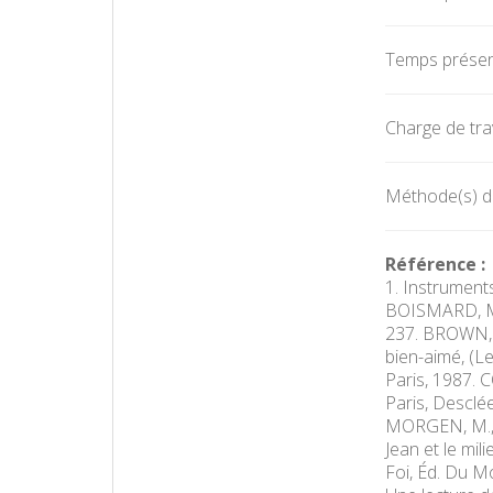
Temps présent
Charge de trav
Méthode(s) d'
Référence :
1. Instruments
BOISMARD, M.-É
237. BROWN, R
bien-aimé, (Le
Paris, 1987. C
Paris, Desclée
MORGEN, M., L
Jean et le mil
Foi, Éd. Du M