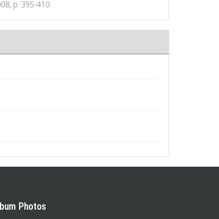
008, p. 395-410.
lbum Photos