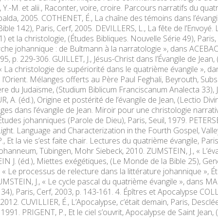
M. et alii., Raconter, voire, croire. Parcours narratifs du quatr
abalda, 2005. COTHENET, É., La chaîne des témoins dans l’évangil
 Bible 142), Paris, Cerf, 2005. DEVILLERS, L., La fête de l’Envoyé
1) et la christologie, (Études Bibliques. Nouvelle Série 49), Pa
che johannique : de Bultmann à la narratologie », dans ACEBAC
95, p. 229-306. GUILLET, J., Jésus-Christ dans l’Évangile de Jean, 
 La christologie de supériorité dans le quatrième évangile », d
l’Orient. Mélanges offerts au Père Paul Feghali, Beyrouth, Subsi
ière du Judaïsme, (Studium Biblicum Franciscanum Analecta 33), 
. (éd.), Origine et postérité de l’évangile de Jean, (Lectio Di
s dans l’évangile de Jean. Miroir pour une christologie narrative,
tudes johanniques (Parole de Dieu), Paris, Seuil, 1979. PETERS
ight. Language and Characterization in the Fourth Gospel, Valley
 Et la vie s’est faite chair. Lectures du quatrième évangile, Pa
hanneum, Tübingen, Mohr Siebeck, 2010. ZUMSTEIN, J., « L’évang
 J. (éd.), Miettes exégétiques, (Le Monde de la Bible 25), Genè
 « Le processus de relecture dans la littérature johannique », É
UMSTEIN, J., « Le cycle pascal du quatrième évangile », dans MA
 134), Paris, Cerf, 2003, p. 143-161. 4. Épîtres et Apocalypse COL
, 2012. CUVILLIER, É., L’Apocalypse, c’était demain, Paris, Desclé
1991. PRIGENT, P., Et le ciel s’ouvrit, Apocalypse de Saint Jean, 