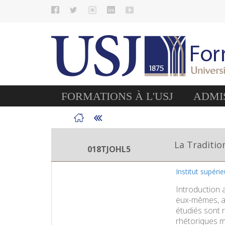
FORMATIONS À L'USJ
ADMIS
La Traditio
018TJOHL5
Institut supéri
Introduction 
eux-mêmes, ai
étudiés sont 
rhétoriques m