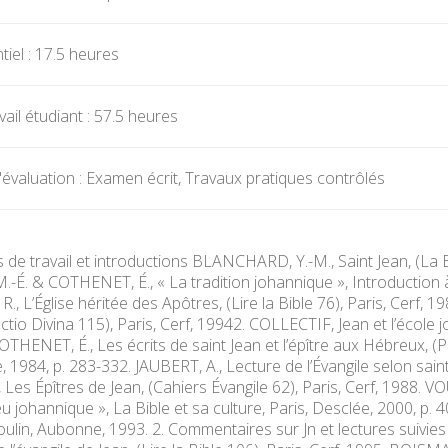
iel : 17.5 heures
ail étudiant : 57.5 heures
évaluation : Examen écrit, Travaux pratiques contrôlés
 de travail et introductions BLANCHARD, Y.-M., Saint Jean, (La Bi
. & COTHENET, É., « La tradition johannique », Introduction à la
., L’Église héritée des Apôtres, (Lire la Bible 76), Paris, Cerf
ctio Divina 115), Paris, Cerf, 19942. COLLECTIF, Jean et l’école j
OTHENET, É., Les écrits de saint Jean et l’épître aux Hébreux, (P
, 1984, p. 283-332. JAUBERT, A., Lecture de l’Évangile selon saint
es Épîtres de Jean, (Cahiers Évangile 62), Paris, Cerf, 1988. 
ieu johannique », La Bible et sa culture, Paris, Desclée, 2000, p.
oulin, Aubonne, 1993. 2. Commentaires sur Jn et lectures suivi