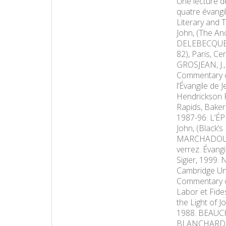
Une lecture d
quatre évangil
Literary and 
John, (The An
DELEBECQUE, E
82), Paris, Ce
GROSJEAN, J., 
Commentary on
l’Évangile de 
Hendrickson 
Rapids, Baker
1987-96. L’ÉP
John, (Black
MARCHADOUR, 
verrez. Évang
Sigier, 1999.
Cambridge Uni
Commentary on
Labor et Fide
the Light of 
1988. BEAUCHAM
BLANCHARD, Y.