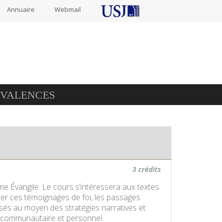
Annuaire
Webmail
IVALENCES
3 crédits
me Évangile. Le cours s’intéressera aux textes
her ces témoignages de foi, les passages
ysés au moyen des stratégies narratives et
is communautaire et personnel.