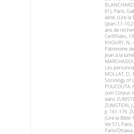
BLANCHARD, Y.-
61), Paris, G
aimé, (Lire la
(Jean 7,1-10,2
ans de recher
Cerf/Fides, 19
KHOURY, N., «
Patrimoine de 
Jean à la lum
MARCHADOUR, A
Les personnage
MOLLAT, D., É
Sociology of L
POUCOUTA, P.,
zum Corpus Io
dans ZUMSTEIN
ZUMSTEIN, J.,
p. 161-176. Z
(Lire la Bible
Vie 51), Paris
Paris/Ottawa, 