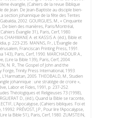
ième évangile, (Cahiers de la revue Biblique
e de Jean. De Jean-Baptiste au disciple bien-
. La section johannique de la fête des Tentes
ris, Gabalda, 2002. GOURGUES, M., « Cinquante
, De bien des manières, Paris/Montréal,
(Cahiers Évangile 31), Paris, Cerf, 1980.
ans CHAHWANE A. et KASSIS A. (éd.), Bible et
dia, p. 223-235. MANNS, Fr., L’Évangile de
Jérusalem, Franciscan Printing Press, 1991.
vina 143), Paris, Cerf, 1990. MARCHADOUR A.,
 (Lire la Bible 139), Paris, Cerf, 2004.
EN, N. R., The Gospel of John and the
 Forge, Trinity Press International, 1993.
ris, L’Harmattan, 2005. THEOBALD, M., Studien
ile johannique : une stratégie de croire »,
ve, Labor et Fides, 1991, p. 237-252.
tudes Théologiques et Religieuses 73 (1998),
RGUERAT D., (éd.), Quand la Bible se raconte,
LECTIF, L’Apocalypse, (Cahiers bibliques. Foi et
e, 19992. PRÉVOST, J.P., Pour lire l’Apocalypse,
(Lire la Bible 51), Paris, Cerf, 1980. ZUMSTEIN,