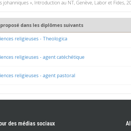
res johanniques », Introduction au NT, Genève, Labor et Fides, 2
 proposé dans les diplômes suivants
iences religieuses - Theologica
iences religieuses - agent catéchétique
iences religieuses - agent pastoral
our des médias sociaux
A