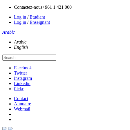
Contactez-nous
+961 1 421 000
Log in
/
Etudiant
Log in
/
Enseignant
Arabic
Arabic
English
Facebook
Twitter
Instagram
Linkedin
flickr
Contact
Annuaire
Webmail