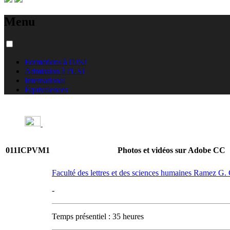
Menu
Formations à l'USJ
Admission à l'USJ
International
Équivalences
011ICPVM1
Photos et vidéos sur Adobe CC
Faculté des lettres et des sciences humaines Ramez G
-
Temps présentiel : 35 heures