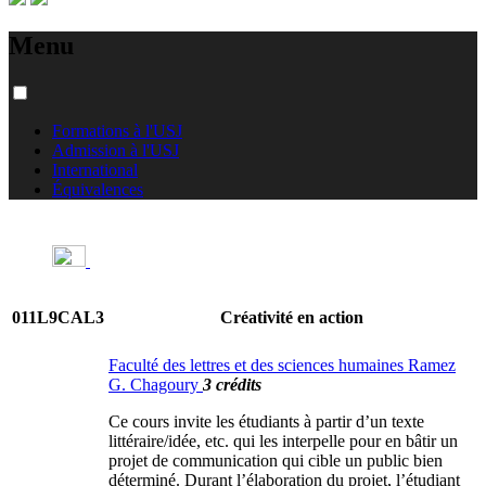
Menu
Formations à l'USJ
Admission à l'USJ
International
Équivalences
011L9CAL3
Créativité en action
Faculté des lettres et des sciences humaines Ramez
G. Chagoury
3 crédits
Ce cours invite les étudiants à partir d’un texte
littéraire/idée, etc. qui les interpelle pour en bâtir un
projet de communication qui cible un public bien
déterminé. Durant l’élaboration du projet, l’étudiant