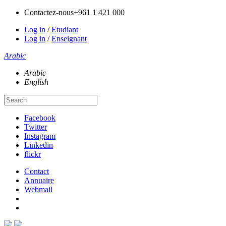
Contactez-nous
+961 1 421 000
Log in
/
Etudiant
Log in
/
Enseignant
Arabic
Arabic
English
Facebook
Twitter
Instagram
Linkedin
flickr
Contact
Annuaire
Webmail