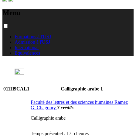
Menu
Formations à l'USJ
Admission à l'USJ
International
Équivalences
011H9CAL1
Calligraphie arabe 1
Faculté des lettres et des sciences humaines Ramez
G. Chagoury
3 crédits
Calligraphie arabe
Temps présentiel : 17.5 heures