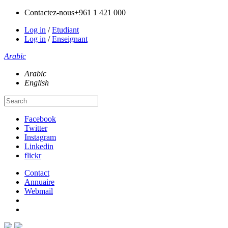
Contactez-nous
+961 1 421 000
Log in
/
Etudiant
Log in
/
Enseignant
Arabic
Arabic
English
Facebook
Twitter
Instagram
Linkedin
flickr
Contact
Annuaire
Webmail