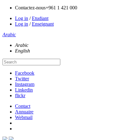
Contactez-nous
+961 1 421 000
Log in
/
Etudiant
Log in
/
Enseignant
Arabic
Arabic
English
Facebook
Twitter
Instagram
Linkedin
flickr
Contact
Annuaire
Webmail