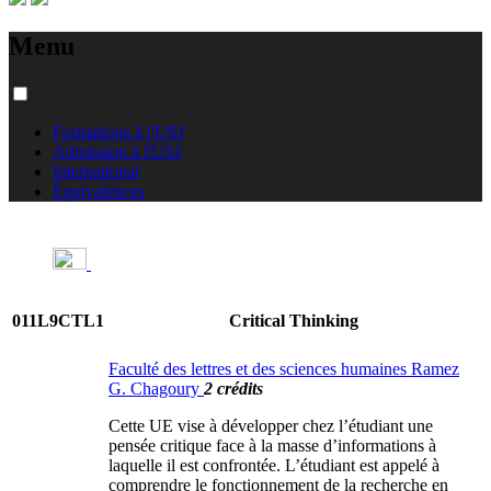
Menu
Formations à l'USJ
Admission à l'USJ
International
Équivalences
011L9CTL1
Critical Thinking
Faculté des lettres et des sciences humaines Ramez
G. Chagoury
2 crédits
Cette UE vise à développer chez l’étudiant une
pensée critique face à la masse d’informations à
laquelle il est confrontée. L’étudiant est appelé à
comprendre le fonctionnement de la recherche en