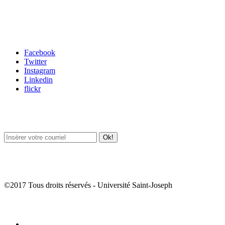
Carrefour des médias sociaux
Facebook
Twitter
Instagram
Linkedin
flickr
Newsletter / USJ Culture
Newsletter / USJ Nouvelles
©2017 Tous droits réservés - Université Saint-Joseph
Album Photos