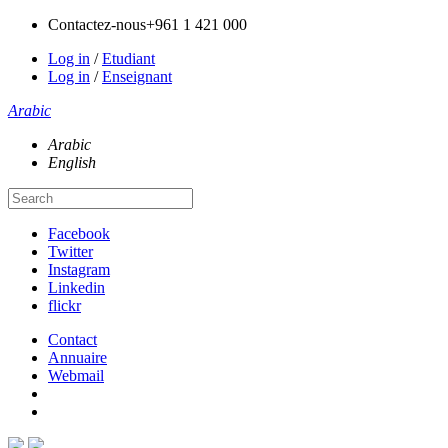
Contactez-nous
+961 1 421 000
Log in
/
Etudiant
Log in
/
Enseignant
Arabic
Arabic
English
Facebook
Twitter
Instagram
Linkedin
flickr
Contact
Annuaire
Webmail