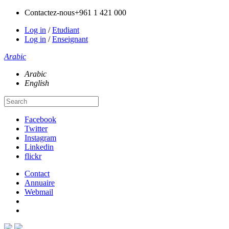
Contactez-nous
+961 1 421 000
Log in
/
Etudiant
Log in
/
Enseignant
Arabic
Arabic
English
Facebook
Twitter
Instagram
Linkedin
flickr
Contact
Annuaire
Webmail