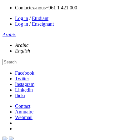
Contactez-nous
+961 1 421 000
Log in
/
Etudiant
Log in
/
Enseignant
Arabic
Arabic
English
Facebook
Twitter
Instagram
Linkedin
flickr
Contact
Annuaire
Webmail