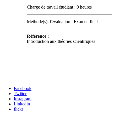
Charge de travail étudiant : 0 heures
Méthode(s) d'évaluation : Examen final
Référence :
Introduction aux théories scientifiques
Carrefour des médias sociaux
Facebook
Twitter
Instagram
Linkedin
flickr
Newsletter / USJ Culture