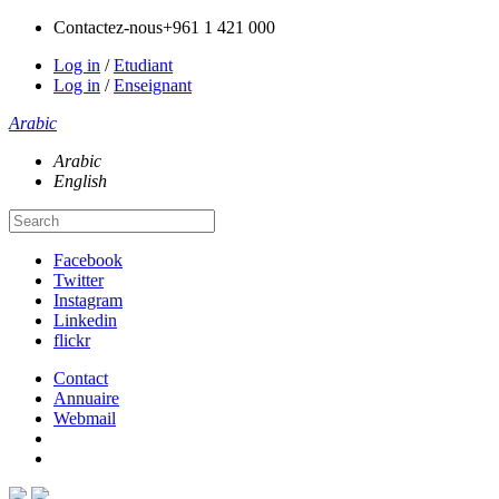
Contactez-nous
+961 1 421 000
Log in
/
Etudiant
Log in
/
Enseignant
Arabic
Arabic
English
Facebook
Twitter
Instagram
Linkedin
flickr
Contact
Annuaire
Webmail