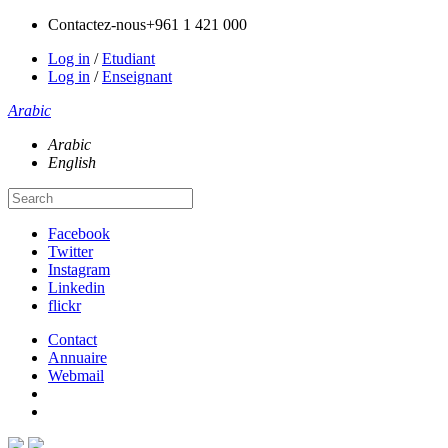
Contactez-nous
+961 1 421 000
Log in
/
Etudiant
Log in
/
Enseignant
Arabic
Arabic
English
Facebook
Twitter
Instagram
Linkedin
flickr
Contact
Annuaire
Webmail