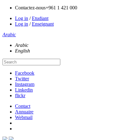
Contactez-nous
+961 1 421 000
Log in
/
Etudiant
Log in
/
Enseignant
Arabic
Arabic
English
Facebook
Twitter
Instagram
Linkedin
flickr
Contact
Annuaire
Webmail