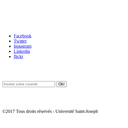
Carrefour des médias sociaux
Facebook
Twitter
Instagram
Linkedin
flickr
Newsletter / USJ Culture
Newsletter / USJ Nouvelles
©2017 Tous droits réservés - Université Saint-Joseph
Album Photos