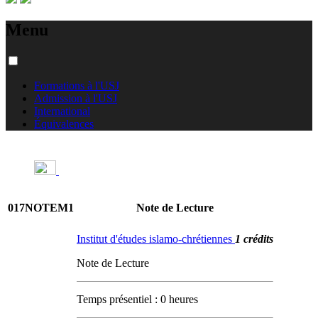
Menu
Formations à l'USJ
Admission à l'USJ
International
Équivalences
017NOTEM1
Note de Lecture
Institut d'études islamo-chrétiennes
1 crédits
Note de Lecture
Temps présentiel : 0 heures