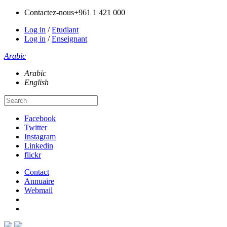
Contactez-nous
+961 1 421 000
Log in
/
Etudiant
Log in
/
Enseignant
Arabic
Arabic
English
Facebook
Twitter
Instagram
Linkedin
flickr
Contact
Annuaire
Webmail