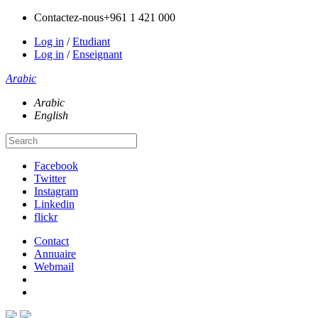
Contactez-nous
+961 1 421 000
Log in
/
Etudiant
Log in
/
Enseignant
Arabic
Arabic
English
Facebook
Twitter
Instagram
Linkedin
flickr
Contact
Annuaire
Webmail