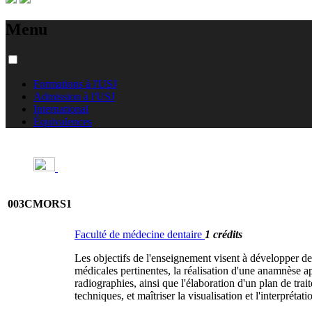
Menu
Formations à l'USJ
Admission à l'USJ
International
Équivalences
003CMORS1
Faculté de médecine dentaire
1 crédits
Les objectifs de l'enseignement visent à développer de
médicales pertinentes, la réalisation d'une anamnèse ap
radiographies, ainsi que l'élaboration d'un plan de tra
techniques, et maîtriser la visualisation et l'interprétat