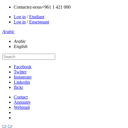
Contactez-nous
+961 1 421 000
Log in
/
Etudiant
Log in
/
Enseignant
Arabic
Arabic
English
Facebook
Twitter
Instagram
Linkedin
flickr
Contact
Annuaire
Webmail