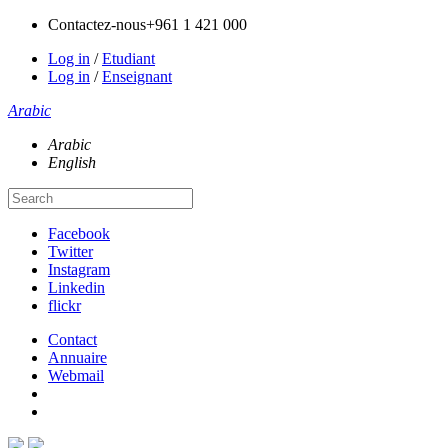
Contactez-nous
+961 1 421 000
Log in
/
Etudiant
Log in
/
Enseignant
Arabic
Arabic
English
Facebook
Twitter
Instagram
Linkedin
flickr
Contact
Annuaire
Webmail