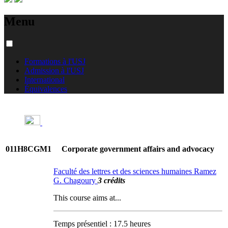
Menu
Formations à l'USJ
Admission à l'USJ
International
Équivalences
011H8CGM1
Corporate government affairs and advocacy
Faculté des lettres et des sciences humaines Ramez
G. Chagoury
3 crédits
This course aims at...
Temps présentiel : 17.5 heures