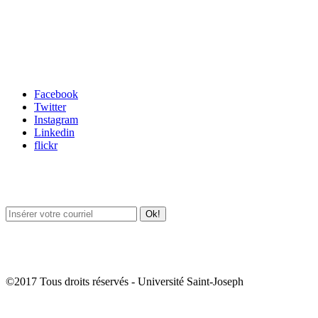
Carrefour des médias sociaux
Facebook
Twitter
Instagram
Linkedin
flickr
Newsletter / USJ Culture
Newsletter / USJ Nouvelles
©2017 Tous droits réservés - Université Saint-Joseph
Album Photos