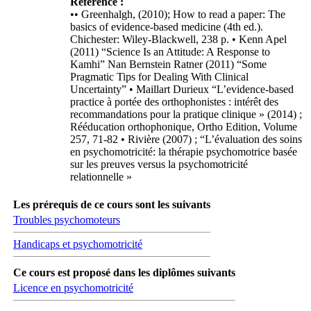
Référence :
•• Greenhalgh, (2010); How to read a paper: The
basics of evidence-based medicine (4th ed.).
Chichester: Wiley-Blackwell, 238 p. • Kenn Apel
(2011) “Science Is an Attitude: A Response to
Kamhi” Nan Bernstein Ratner (2011) “Some
Pragmatic Tips for Dealing With Clinical
Uncertainty” • Maillart Durieux “L’evidence-based
practice à portée des orthophonistes : intérêt des
recommandations pour la pratique clinique » (2014) ;
Rééducation orthophonique, Ortho Edition, Volume
257, 71-82 • Rivière (2007) ; “L’évaluation des soins
en psychomotricité: la thérapie psychomotrice basée
sur les preuves versus la psychomotricité
relationnelle »
Les prérequis de ce cours sont les suivants
Troubles psychomoteurs
Handicaps et psychomotricité
Ce cours est proposé dans les diplômes suivants
Licence en psychomotricité