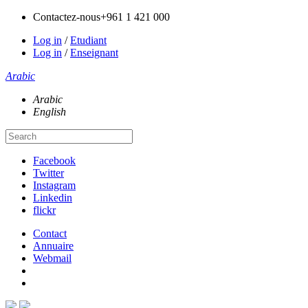
Contactez-nous
+961 1 421 000
Log in
/
Etudiant
Log in
/
Enseignant
Arabic
Arabic
English
Facebook
Twitter
Instagram
Linkedin
flickr
Contact
Annuaire
Webmail