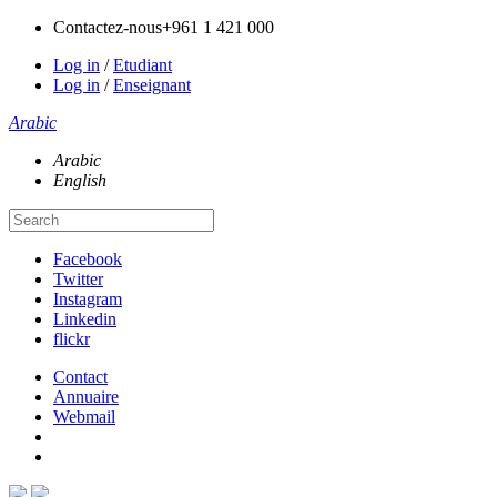
Contactez-nous
+961 1 421 000
Log in
/
Etudiant
Log in
/
Enseignant
Arabic
Arabic
English
Facebook
Twitter
Instagram
Linkedin
flickr
Contact
Annuaire
Webmail