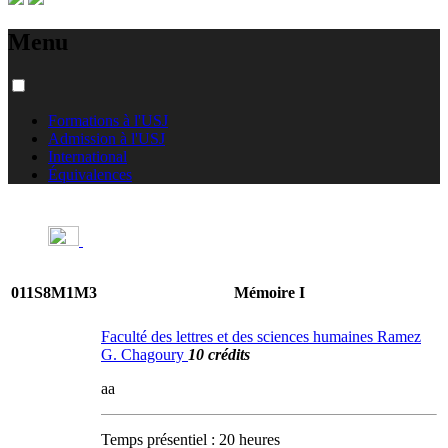
Menu
Formations à l'USJ
Admission à l'USJ
International
Équivalences
011S8M1M3
Mémoire I
Faculté des lettres et des sciences humaines Ramez
G. Chagoury
10 crédits
aa
Temps présentiel : 20 heures