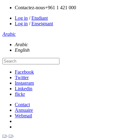
Contactez-nous
+961 1 421 000
Log in
/
Etudiant
Log in
/
Enseignant
Arabic
Arabic
English
Facebook
Twitter
Instagram
Linkedin
flickr
Contact
Annuaire
Webmail