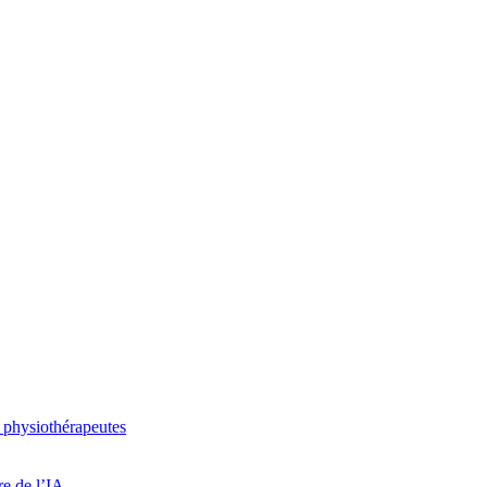
 physiothérapeutes
re de l’IA