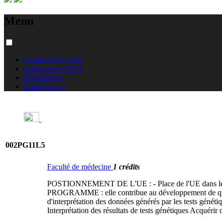
Menu
Formations à l'USJ
Admission à l'USJ
International
Équivalences
002PG11L5
Faculté de médecine
1 crédits
POSTIONNEMENT DE L'UE : - Place de l'UE dans le
PROGRAMME : elle contribue au développement de quelle
d'interprétation des données générés par les tests géné
Interprétation des résultats de tests génétiques Acquérir 