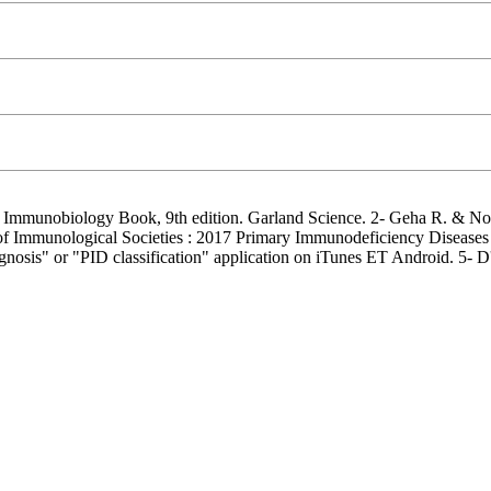
mmunobiology Book, 9th edition. Garland Science. 2- Geha R. & Nota
on of Immunological Societies : 2017 Primary Immunodeficiency Diseases
sis" or "PID classification" application on iTunes ET Android. 5- D'aut