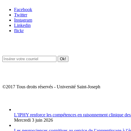
Facebook
Twitter
Instagram
Linkedin
flickr
Newsletter / USJ Culture
Newsletter / USJ Nouvelles
©2017 Tous droits réservés - Université Saint-Joseph
Album Photos
L’IPHY renforce les compétences en raisonnement clinique des
Mercredi 3 juin 2026
Les neurosciences cognitives au service de l’apprentissage à l’è