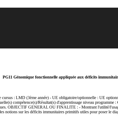
PG11 Génomique fonctionnelle appliquée aux déficits immunitaire
 cursus : LMD (3ème année) - UE obligatoire/optionnelle : UE
(s) compétence(s)/Résultat(s) d'apprentissage niveau programme : Cet
tiques. OBJECTIF GENERAL OU FINALITE : - Montrant l'utilité/l'usage fi
des notions sur les déficits immunitaires primitifs utiles pour poser le di