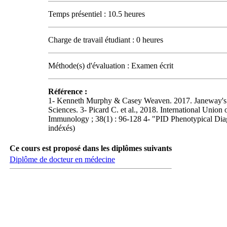
Temps présentiel : 10.5 heures
Charge de travail étudiant : 0 heures
Méthode(s) d'évaluation : Examen écrit
Référence :
1- Kenneth Murphy & Casey Weaven. 2017. Janeway's I
Sciences. 3- Picard C. et al., 2018. International Uni
Immunology ; 38(1) : 96-128 4- "PID Phenotypical Diagno
indéxés)
Ce cours est proposé dans les diplômes suivants
Diplôme de docteur en médecine
Carrefour des médias sociaux