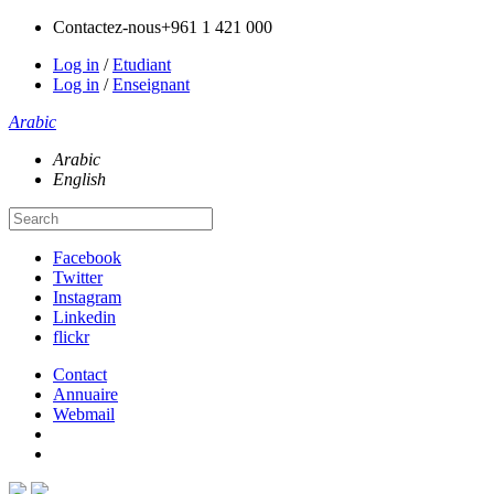
Contactez-nous
+961 1 421 000
Log in
/
Etudiant
Log in
/
Enseignant
Arabic
Arabic
English
Facebook
Twitter
Instagram
Linkedin
flickr
Contact
Annuaire
Webmail