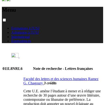
Menu
Formations à l'USJ
Admission à l'USJ
International
Équivalences
011L8NRL6
Note de recherche - Lettres françaises
Faculté des lettres et des sciences humaines Ramez
G. Chagoury
3 crédits
Cette U.E. amène l’étudiant à mener et à rédiger une
recherche de 30 pages autour d’une œuvre littéraire,
contemporaine ou libanaise de préférence. La
production doit apporter un nouvel éclairage au