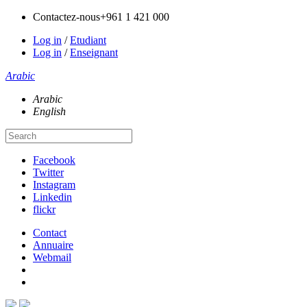
Contactez-nous
+961 1 421 000
Log in
/
Etudiant
Log in
/
Enseignant
Arabic
Arabic
English
Facebook
Twitter
Instagram
Linkedin
flickr
Contact
Annuaire
Webmail