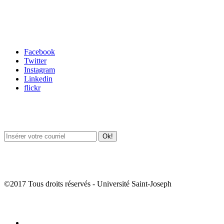
Carrefour des médias sociaux
Facebook
Twitter
Instagram
Linkedin
flickr
Newsletter / USJ Culture
Newsletter / USJ Nouvelles
©2017 Tous droits réservés - Université Saint-Joseph
Album Photos