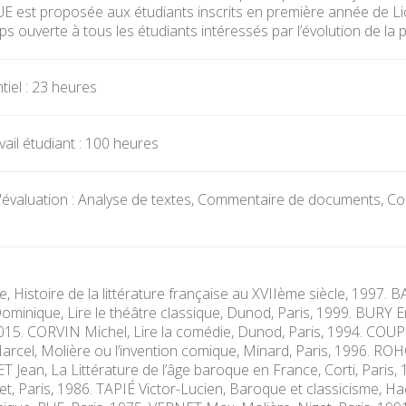
 UE est proposée aux étudiants inscrits en première année de Li
 ouverte à tous les étudiants intéressés par l’évolution de la
iel : 23 heures
ail étudiant : 100 heures
évaluation : Analyse de textes, Commentaire de documents, Co
 Histoire de la littérature française au XVIIème siècle, 1997. B
nique, Lire le théâtre classique, Dunod, Paris, 1999. BURY Emm
2015. CORVIN Michel, Lire la comédie, Dunod, Paris, 1994. COUPRI
el, Molière ou l’invention comique, Minard, Paris, 1996. ROHO
 Jean, La Littérature de l’âge baroque en France, Corti, Pari
zet, Paris, 1986. TAPIÉ Victor-Lucien, Baroque et classicisme, 