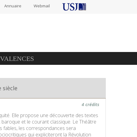
Annuaire
Webmail
IVALENCES
 siècle
4 crédits
ntiquité. Elle propose une découverte des textes
 baroque et le courant classique. Le Théâtre
les fables, les correspondances sera
iocritiques qui expliciteront la Révolution