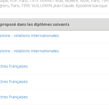
ique, PUF, Paris, 1975. VERNET Max, Molière, Nizet, Paris, 1991.
hers, Paris, 1990. VUILLEMIN Jean-Claude, Epistémè baroque : 
 proposé dans les diplômes suivants
stoire - relations internationales
stoire - relations internationales
ttres françaises
ttres françaises
ttres françaises