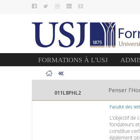
FORMATIONS À L'USJ
ADMIS
Penser l'Ho
011L8PHL2
Faculté des le
L’objectif de 
fondateurs et
constitue cert
également obse