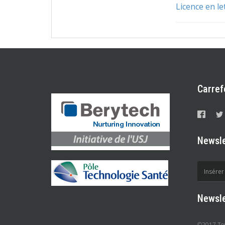
Licence en le
Carref
Newsle
Newsle
©2017 Tous