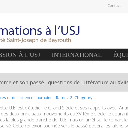
Contact
SION À L'USJ
INTERNATIONAL
ÉQU
mme et son passé : questions de Littérature au XVIIe
ttres et des sciences humaines Ramez G. Chagoury
cette U.E. est d’étudier le Grand Siècle et ses rapports avec l’A
 des deux principaux mouvements du XVIIème siècle, le courant
es la plus grande tranche de l’U.E. mais un arrêt sur le roman, 
rvé. Cette réflexion tournée vers le passé posera les jalons soc