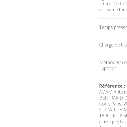
future. Cette
en même temps
Temps présent
Charge de trav
Méthode(s) d'
Exposés
Référence :
ADAM Antoine,
BERTRAND Domi
Colin, Paris, 
GUTWIRTH Marc
1996. ROUSSET
classique, Ni