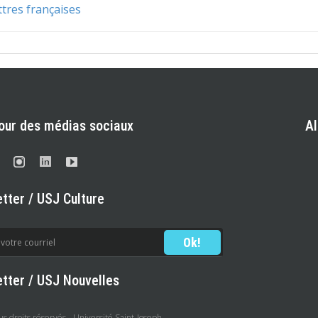
ttres françaises
our des médias sociaux
A
tter / USJ Culture
tter / USJ Nouvelles
 droits réservés - Université Saint-Joseph