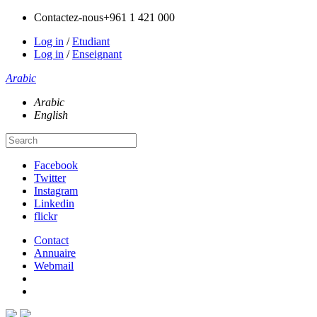
Contactez-nous
+961 1 421 000
Log in
/
Etudiant
Log in
/
Enseignant
Arabic
Arabic
English
Facebook
Twitter
Instagram
Linkedin
flickr
Contact
Annuaire
Webmail