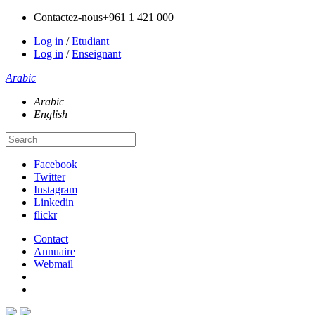
Contactez-nous
+961 1 421 000
Log in
/
Etudiant
Log in
/
Enseignant
Arabic
Arabic
English
Facebook
Twitter
Instagram
Linkedin
flickr
Contact
Annuaire
Webmail