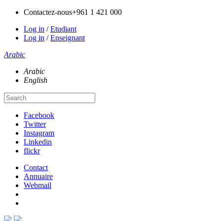
Contactez-nous
+961 1 421 000
Log in
/
Etudiant
Log in
/
Enseignant
Arabic
Arabic
English
Facebook
Twitter
Instagram
Linkedin
flickr
Contact
Annuaire
Webmail