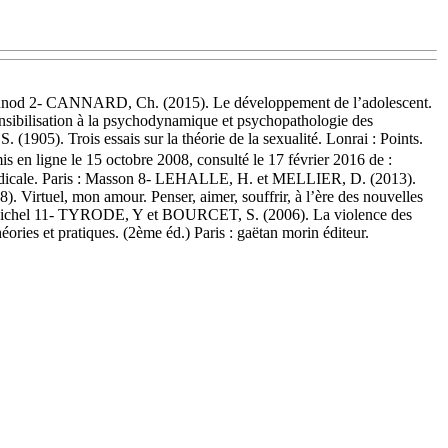
 : Dunod 2- CANNARD, Ch. (2015). Le développement de l’adolescent.
nsibilisation à la psychodynamique et psychopathologie des
05). Trois essais sur la théorie de la sexualité. Lonrai : Points.
 en ligne le 15 octobre 2008, consulté le 17 février 2016 de :
icale. Paris : Masson 8- LEHALLE, H. et MELLIER, D. (2013).
Virtuel, mon amour. Penser, aimer, souffrir, à l’ère des nouvelles
n Michel 11- TYRODE, Y et BOURCET, S. (2006). La violence des
ies et pratiques. (2ème éd.) Paris : gaëtan morin éditeur.