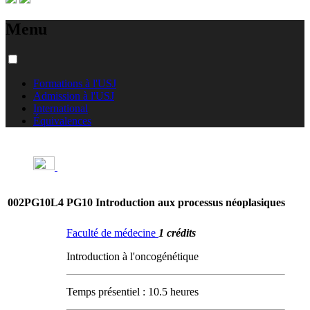
Menu
Formations à l'USJ
Admission à l'USJ
International
Équivalences
002PG10L4
PG10 Introduction aux processus néoplasiques
Faculté de médecine
1 crédits
Introduction à l'oncogénétique
Temps présentiel : 10.5 heures