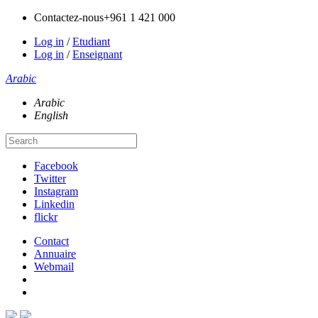
Contactez-nous
+961 1 421 000
Log in
/
Etudiant
Log in
/
Enseignant
Arabic
Arabic
English
Facebook
Twitter
Instagram
Linkedin
flickr
Contact
Annuaire
Webmail