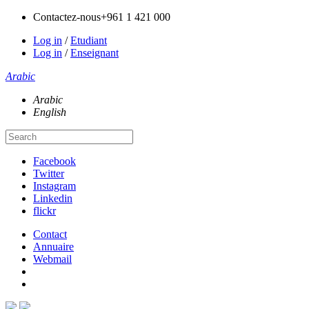
Contactez-nous
+961 1 421 000
Log in
/
Etudiant
Log in
/
Enseignant
Arabic
Arabic
English
Facebook
Twitter
Instagram
Linkedin
flickr
Contact
Annuaire
Webmail