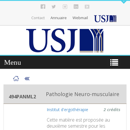
Contact
Annuaire
Webmail
Menu
Pathologie Neuro-musculaire
494PANML2
Institut d'ergothérapie
2 crédits
Cette matière est proposée au
deuxième semestre pour les