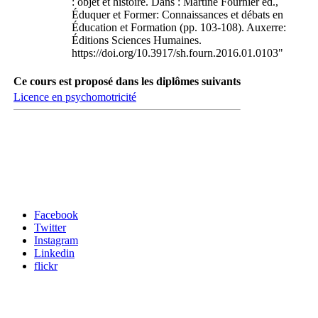
: objet et histoire. Dans : Martine Fournier éd.,
Éduquer et Former: Connaissances et débats en
Éducation et Formation (pp. 103-108). Auxerre:
Éditions Sciences Humaines.
https://doi.org/10.3917/sh.fourn.2016.01.0103"
Ce cours est proposé dans les diplômes suivants
Licence en psychomotricité
Carrefour des médias sociaux
Facebook
Twitter
Instagram
Linkedin
flickr
Newsletter / USJ Culture