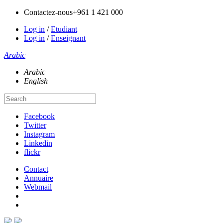
Contactez-nous
+961 1 421 000
Log in
/
Etudiant
Log in
/
Enseignant
Arabic
Arabic
English
Facebook
Twitter
Instagram
Linkedin
flickr
Contact
Annuaire
Webmail