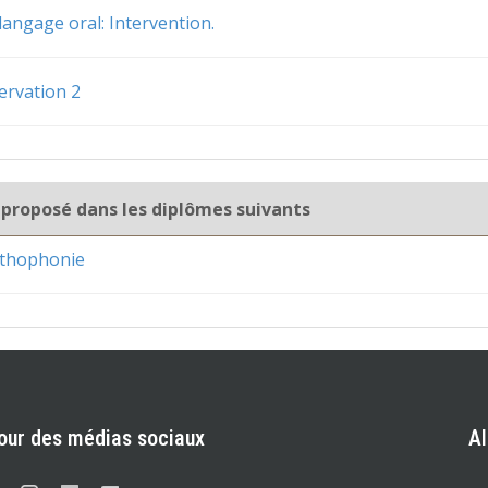
langage oral: Intervention.
ervation 2
 proposé dans les diplômes suivants
rthophonie
our des médias sociaux
A