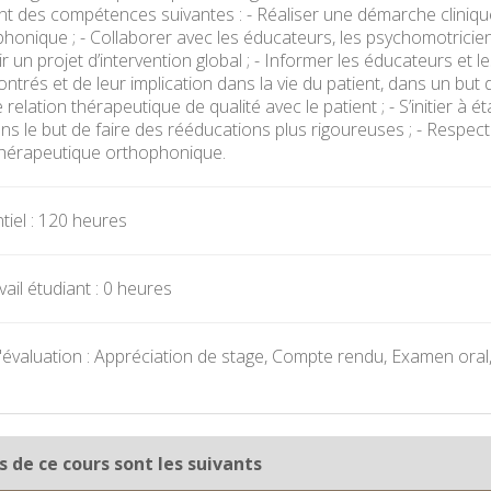
 des compétences suivantes : - Réaliser une démarche clinique 
honique ; - Collaborer avec les éducateurs, les psychomotricien
ir un projet d’intervention global ; - Informer les éducateurs et 
ntrés et de leur implication dans la vie du patient, dans un but d
 relation thérapeutique de qualité avec le patient ; - S’initier à 
ns le but de faire des rééducations plus rigoureuses ; - Respec
thérapeutique orthophonique.
iel : 120 heures
ail étudiant : 0 heures
évaluation : Appréciation de stage, Compte rendu, Examen oral
s de ce cours sont les suivants