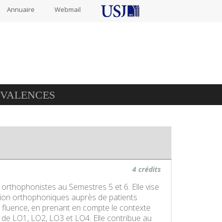
Annuaire
Webmail
IVALENCES
4 crédits
s orthophonistes au Semestres 5 et 6. Elle vise
ntion orthophoniques auprès de patients
a fluence, en prenant en compte le contexte
s de LO1, LO2, LO3 et LO4. Elle contribue au