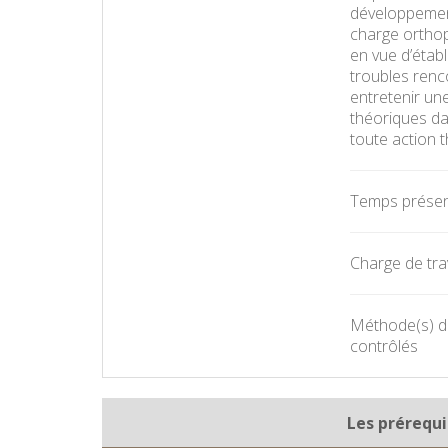
développement
charge orthop
en vue d’établ
troubles renco
entretenir une
théoriques da
toute action 
Temps présent
Charge de trav
Méthode(s) d'
contrôlés
Les prérequi