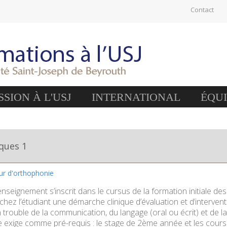
Contact
SION À L'USJ
INTERNATIONAL
ÉQU
iques 1
eur d'orthophonie
enseignement s’inscrit dans le cursus de la formation initiale de
chez l’étudiant une démarche clinique d’évaluation et d’interve
 trouble de la communication, du langage (oral ou écrit) et de l
lle exige comme pré-requis : le stage de 2ème année et les cour