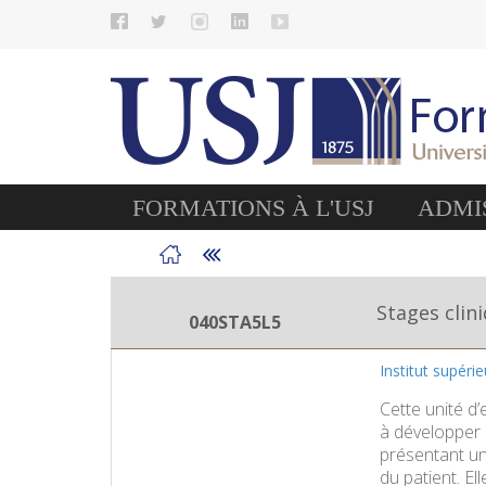
FORMATIONS À L'USJ
ADMIS
Stages clin
040STA5L5
Institut supéri
Cette unité d’
à développer 
présentant un
du patient. E