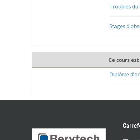
Troubles du 
Stages d'obs
Ce cours est
Diplôme d'o
Carref