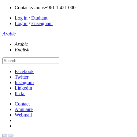
Contactez-nous
+961 1 421 000
Log in
/
Etudiant
Log in
/
Enseignant
Arabic
Arabic
English
Facebook
Twitter
Instagram
Linkedin
flickr
Contact
Annuaire
Webmail